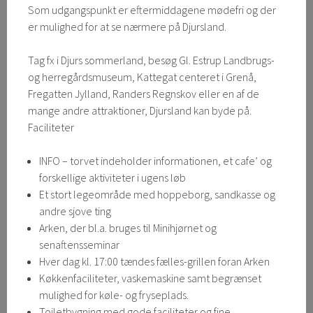
Som udgangspunkt er eftermiddagene mødefri og der
er mulighed for at se nærmere på Djursland.
Tag fx i Djurs sommerland, besøg Gl. Estrup Landbrugs-
og herregårdsmuseum, Kattegat centeret i Grenå,
Fregatten Jylland, Randers Regnskov eller en af de
mange andre attraktioner, Djursland kan byde på.
Faciliteter
INFO – torvet indeholder informationen, et cafe’ og
forskellige aktiviteter i ugens løb
Et stort legeområde med hoppeborg, sandkasse og
andre sjove ting
Arken, der bl.a. bruges til Minihjørnet og
senaftensseminar
Hver dag kl. 17:00 tændes fælles-grillen foran Arken
Køkkenfaciliteter, vaskemaskine samt begrænset
mulighed for køle- og fryseplads.
Toiletbygning med gode faciliteter og fine