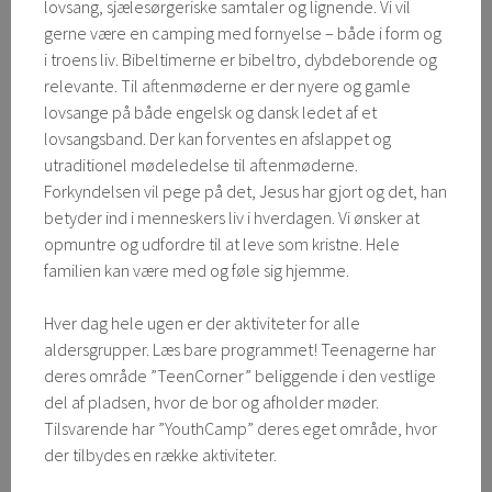
lovsang, sjælesørgeriske samtaler og lignende. Vi vil
gerne være en camping med fornyelse – både i form og
i troens liv. Bibeltimerne er bibeltro, dybdeborende og
relevante. Til aftenmøderne er der nyere og gamle
lovsange på både engelsk og dansk ledet af et
lovsangsband. Der kan forventes en afslappet og
utraditionel mødeledelse til aftenmøderne.
Forkyndelsen vil pege på det, Jesus har gjort og det, han
betyder ind i menneskers liv i hverdagen. Vi ønsker at
opmuntre og udfordre til at leve som kristne. Hele
familien kan være med og føle sig hjemme.
Hver dag hele ugen er der aktiviteter for alle
aldersgrupper. Læs bare programmet! Teenagerne har
deres område ”TeenCorner” beliggende i den vestlige
del af pladsen, hvor de bor og afholder møder.
Tilsvarende har ”YouthCamp” deres eget område, hvor
der tilbydes en række aktiviteter.