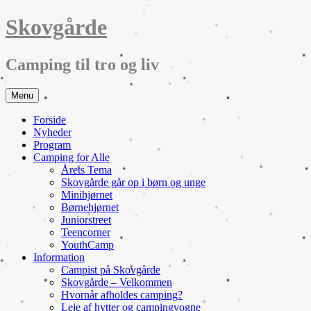
Skip
Skovgårde
to
content
Camping til tro og liv
Menu
Forside
Nyheder
Program
Camping for Alle
Årets Tema
Skovgårde går op i børn og unge
Minihjørnet
Børnehjørnet
Juniorstreet
Teencorner
YouthCamp
Information
Campist på Skovgårde
Skovgårde – Velkommen
Hvornår afholdes camping?
Leje af hytter og campingvogne