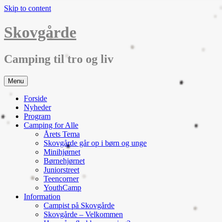
Skip to content
Skovgårde
Camping til tro og liv
Menu
Forside
Nyheder
Program
Camping for Alle
Årets Tema
Skovgårde går op i børn og unge
Minihjørnet
Børnehjørnet
Juniorstreet
Teencorner
YouthCamp
Information
Campist på Skovgårde
Skovgårde – Velkommen